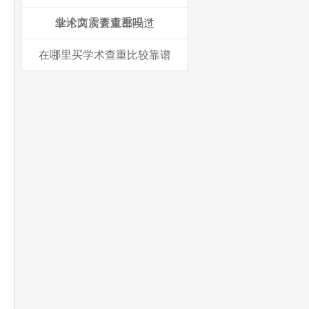
业论文需要查重吗？
学术两次查重都没过
在哪里买学术查重比较靠谱