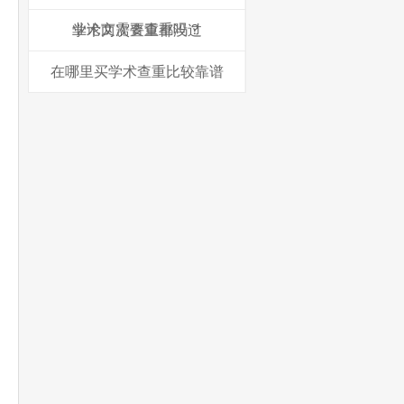
业论文需要查重吗？
学术两次查重都没过
在哪里买学术查重比较靠谱