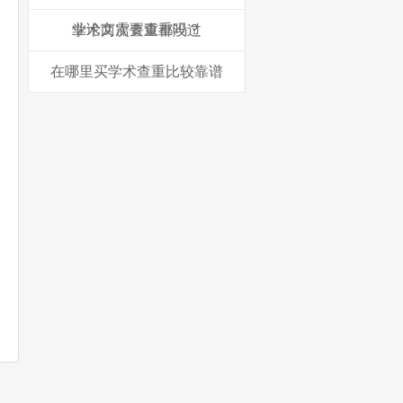
业论文需要查重吗？
学术两次查重都没过
在哪里买学术查重比较靠谱