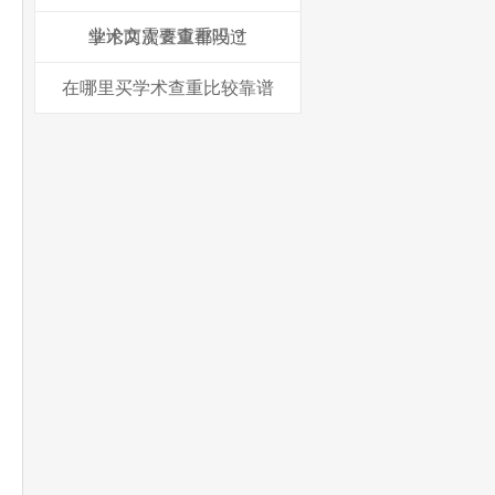
业论文需要查重吗？
学术两次查重都没过
在哪里买学术查重比较靠谱