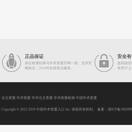
正品保证
安全有
保证检测结果与学术查重官网一致，支持官
超高级别
网验证，24小时在线售后服务。
有用户上
论文查重
学术查重
学术论文查重
学术查重检测
中国学术查重
Copyright © 2012-2019
中国学术查重入口
Inc. 保留所有权利。 备案：
浙ICP备190209