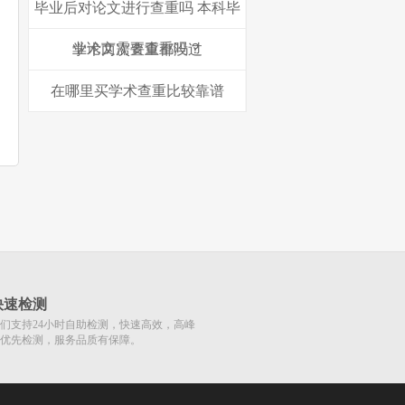
毕业后对论文进行查重吗 本科毕
业论文需要查重吗？
学术两次查重都没过
在哪里买学术查重比较靠谱
快速检测
们支持24小时自助检测，快速高效，高峰
优先检测，服务品质有保障。