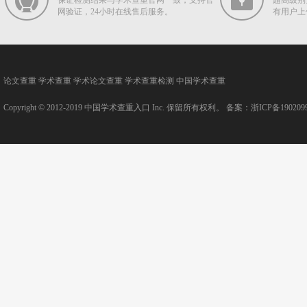
保证检测结果与学术查重官网一致，支持官
超高级别
网验证，24小时在线售后服务。
有用户上
论文查重
学术查重
学术论文查重
学术查重检测
中国学术查重
Copyright © 2012-2019
中国学术查重入口
Inc. 保留所有权利。 备案：
浙ICP备190209