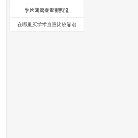
业论文需要查重吗？
学术两次查重都没过
在哪里买学术查重比较靠谱