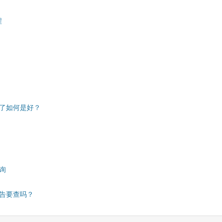
程
了如何是好？
询
告要查吗？