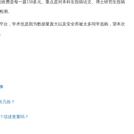
的收费是每一篇158多元。重点是对本科生投稿论文、博士研究生投稿
检测。
平台，学术也是因为数据量庞大以及安全而被太多同学选购，望本次
。
事
有几份？
？综述查重吗？