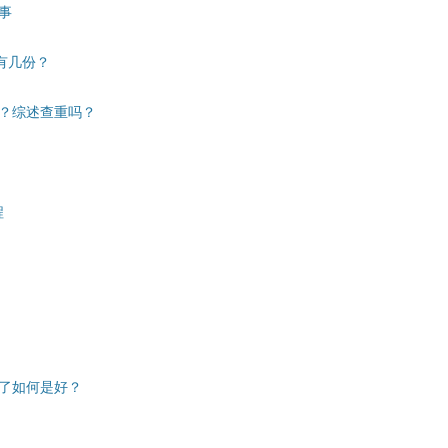
事
有几份？
？综述查重吗？
程
了如何是好？