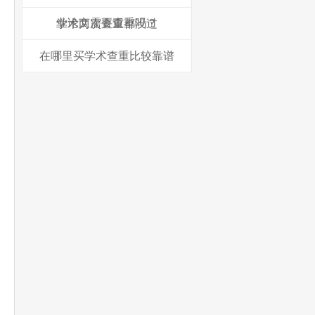
业论文需要查重吗？
学术两次查重都没过
在哪里买学术查重比较靠谱