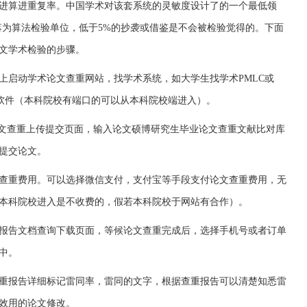
进算进重复率。中国学术对该套系统的灵敏度设计了的一个最低领
落为算法检验单位，低于5%的抄袭或借鉴是不会被检验觉得的。下面
文学术检验的步骤。
上启动学术论文查重网站，找学术系统，如大学生找学术PMLC或
P5.3软件（本科院校有端口的可以从本科院校端进入）。
论文查重上传提交页面，输入论文硕博研究生毕业论文查重文献比对库
提交论文。
查重费用。可以选择微信支付，支付宝等手段支付论文查重费用，无
本科院校进入是不收费的，假若本科院校于网站有合作）。
报告文档查询下载页面，等候论文查重完成后，选择手机号或者订单
中。
重报告详细标记雷同率，雷同的文字，根据查重报告可以清楚知悉雷
效用的论文修改。