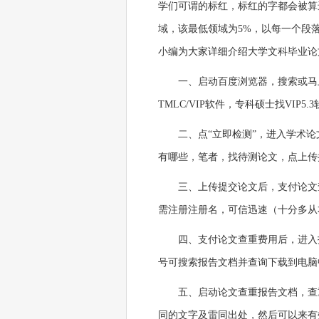
学们可谓的标红，标红的字都会被算
域，该最低领域为5%，以每一个段
小编为大家详细介绍大学文科毕业论
一、启动百度浏览器，搜索或马
TMLC/VIP软件，专科硕士找VI
二、点“立即检测”，进入学术
有哪些，笔者，找待测论文，点上传
三、上传提交论文后，支付论文
需注册注册名，可信迅速（十分多从
四、支付论文查重费用后，进入
号可搜索报告文档并查询下载到电脑
五、启动论文查重报告文档，查
同的文字及雷同出处，然后可以来有