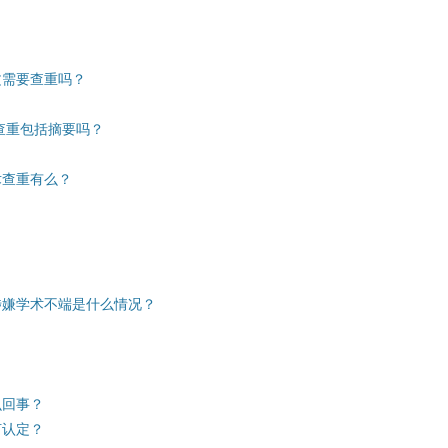
文需要查重吗？
查重包括摘要吗？
术查重有么？
涉嫌学术不端是什么情况？
么回事？
何认定？