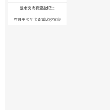
业论文需要查重吗？
学术两次查重都没过
在哪里买学术查重比较靠谱