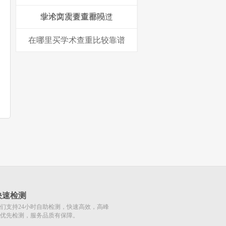
业论文需要查重吗？
学术两次查重都没过
在哪里买学术查重比较靠谱
快速检测
们支持24小时自助检测，快速高效，高峰
优先检测，服务品质有保障。