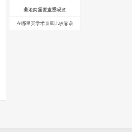
业论文需要查重吗？
学术两次查重都没过
在哪里买学术查重比较靠谱