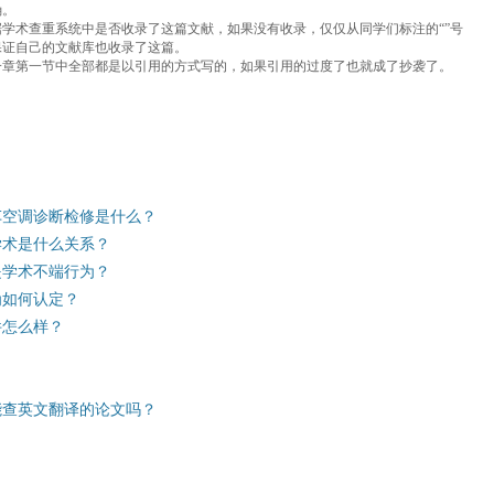
确。
学术查重系统中是否收录了这篇文献，如果没有收录，仅仅从同学们标注的“”号
保证自己的文献库也收录了这篇。
一章第一节中全部都是以引用的方式写的，如果引用的过度了也就成了抄袭了。
车空调诊断检修是什么？
学术是什么关系？
是学术不端行为？
为如何认定？
件怎么样？
能查英文翻译的论文吗？