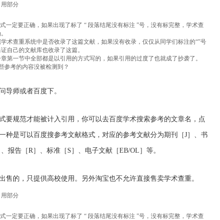
引用部分
式一定要正确，如果出现了标了 “ 段落结尾没有标注 ”号，没有标完整，学术查
确。
学术查重系统中是否收录了这篇文献，如果没有收录，仅仅从同学们标注的“”号
保证自己的文献库也收录了这篇。
一章第一节中全部都是以引用的方式写的，如果引用的过度了也就成了抄袭了。
么有些参考的内容没被检测到？
问导师或者百度下。
式要规范才能被计入引用，你可以去百度学术搜索参考的文章名，点
一种是可以百度搜参考文献格式，对应的参考文献分为期刊［J］、书
、报告［R］、标准［S］、电子文献［EB/OL］等。
出售的，只提供高校使用。另外淘宝也不允许直接售卖学术查重。
引用部分
式一定要正确，如果出现了标了 “ 段落结尾没有标注 ”号，没有标完整，学术查