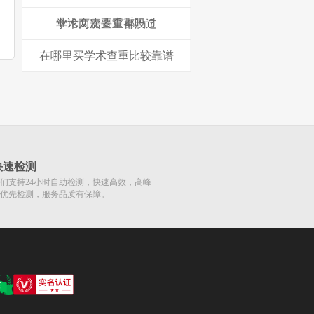
业论文需要查重吗？
学术两次查重都没过
在哪里买学术查重比较靠谱
快速检测
们支持24小时自助检测，快速高效，高峰
优先检测，服务品质有保障。