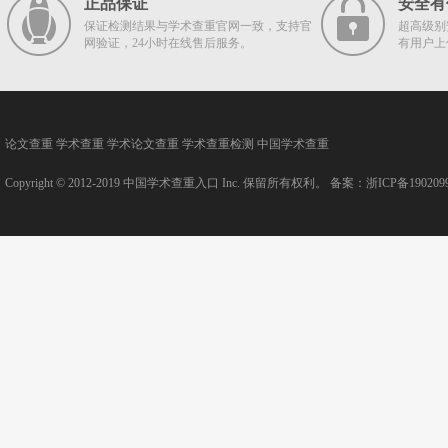
正品保证
安全有
保证检测结果与学术查重官网一致，支持官
超高级别
网验证，24小时在线售后服务。
有用户上
论文查重
学术查重
学术论文查重
学术查重检测
中国学术查重
Copyright © 2012-2019
中国学术查重入口
Inc. 保留所有权利。 备案：
浙ICP备190209