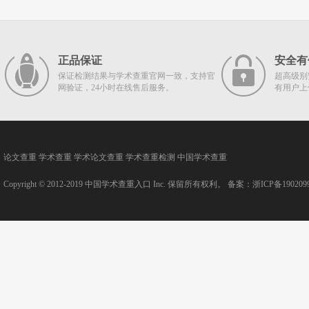
正品保证
安全有
保证检测结果与学术查重官网一致，支持官
超高级别
网验证，24小时在线售后服务。
有用户上
论文查重
学术查重
学术论文查重
学术查重检测
中国学术查重
Copyright © 2012-2019
中国学术查重入口
Inc. 保留所有权利。 备案：
浙ICP备190209