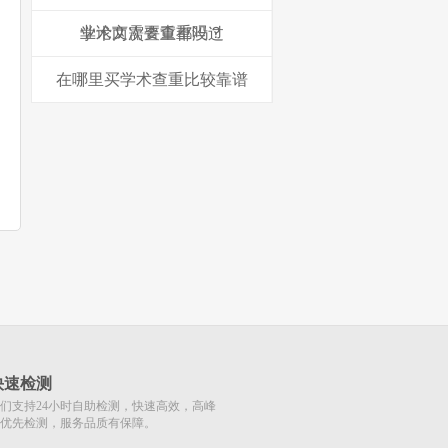
业论文需要查重吗？
学术两次查重都没过
在哪里买学术查重比较靠谱
快速检测
们支持24小时自助检测，快速高效，高峰
优先检测，服务品质有保障。