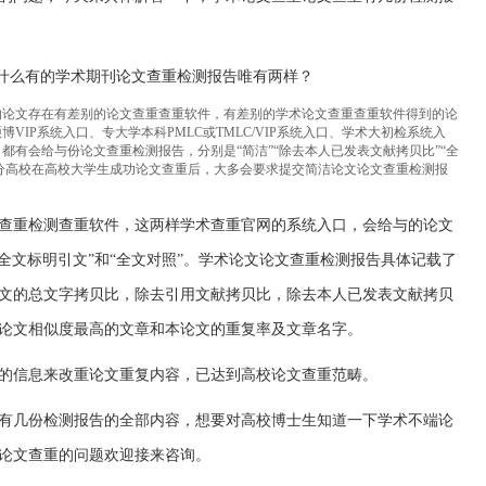
的论文存在有差别的论文查重查重软件，有差别的学术论文查重查重软件得到的论
VIP系统入口、专大学本科PMLC或TMLC/VIP系统入口、学术大初检系统入
都有会给与份论文查重检测报告，分别是“简洁”“除去本人已发表文献拷贝比”“全
部分高校在高校大学生成功论文查重后，大多会要求提交简洁论文论文查重检测报
查重检测查重软件，这两样学术查重官网的系统入口，会给与的论文
全文标明引文”和“全文对照”。学术论文论文查重检测报告具体记载了
文的总文字拷贝比，除去引用文献拷贝比，除去本人已发表文献拷贝
论文相似度最高的文章和本论文的重复率及文章名字。
的信息来改重论文重复内容，已达到高校论文查重范畴。
有几份检测报告的全部内容，想要对高校博士生知道一下学术不端论
论文查重的问题欢迎接来咨询。