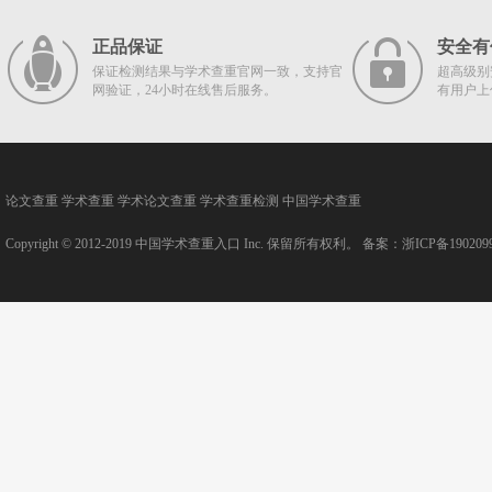
正品保证
安全有
保证检测结果与学术查重官网一致，支持官
超高级别
网验证，24小时在线售后服务。
有用户上
论文查重
学术查重
学术论文查重
学术查重检测
中国学术查重
Copyright © 2012-2019
中国学术查重入口
Inc. 保留所有权利。 备案：
浙ICP备190209