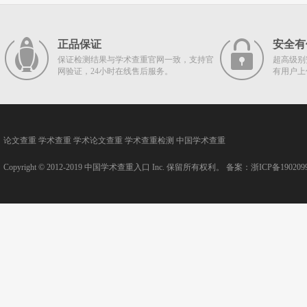
正品保证
安全有
保证检测结果与学术查重官网一致，支持官
超高级别
网验证，24小时在线售后服务。
有用户上
论文查重
学术查重
学术论文查重
学术查重检测
中国学术查重
Copyright © 2012-2019
中国学术查重入口
Inc. 保留所有权利。 备案：
浙ICP备190209