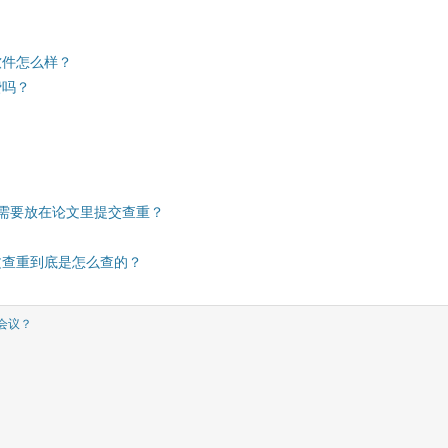
软件怎么样？
费吗？
否需要放在论文里提交查重？
文查重到底是怎么查的？
会议？