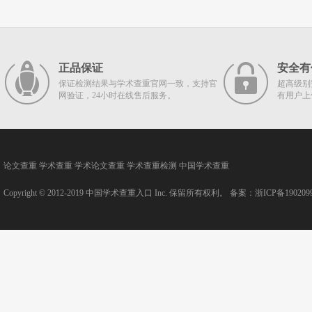
正品保证
安全有
保证检测结果与学术查重官网一致，支持官
超高级别
网验证，24小时在线售后服务。
有用户上
论文查重
学术查重
学术论文查重
学术查重检测
中国学术查重
Copyright © 2012-2019
中国学术查重入口
Inc. 保留所有权利。 备案：
浙ICP备190209