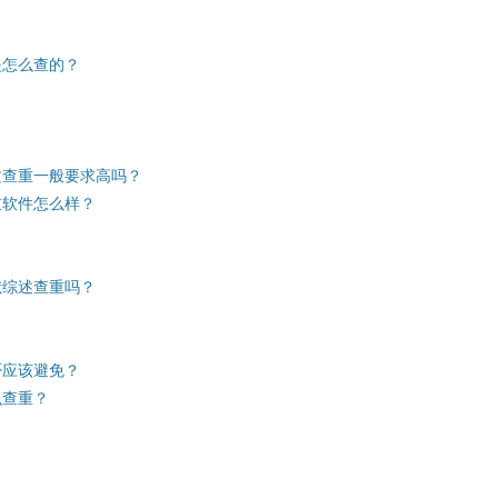
是怎么查的？
文查重一般要求高吗？
重软件怎么样？
献综述查重吗？
否应该避免？
么查重？