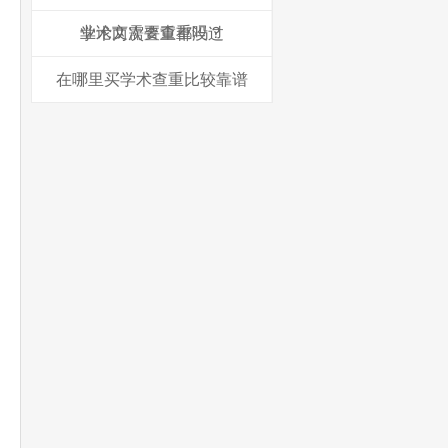
业论文需要查重吗？
学术两次查重都没过
在哪里买学术查重比较靠谱